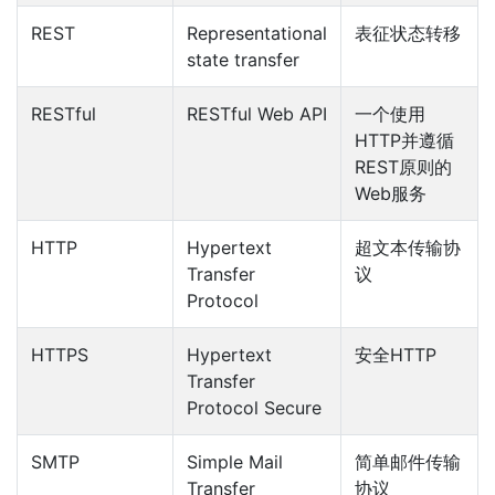
REST
Representational
表征状态转移
state transfer
RESTful
RESTful Web API
一个使用
HTTP并遵循
REST原则的
Web服务
HTTP
Hypertext
超文本传输协
Transfer
议
Protocol
HTTPS
Hypertext
安全HTTP
Transfer
Protocol Secure
SMTP
Simple Mail
简单邮件传输
Transfer
协议