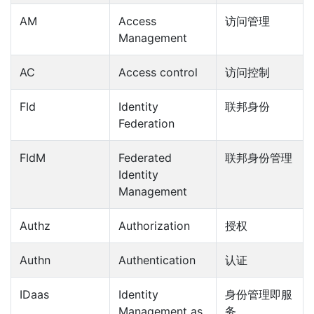
AM
Access
访问管理
Management
AC
Access control
访问控制
FId
Identity
联邦身份
Federation
FIdM
Federated
联邦身份管理
Identity
Management
Authz
Authorization
授权
Authn
Authentication
认证
IDaas
Identity
身份管理即服
Management as
务