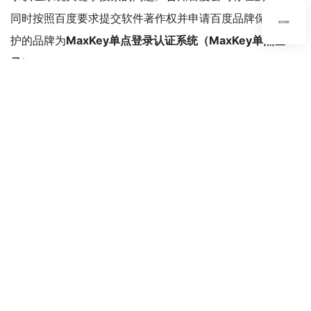
同时按照百度要求提交软件著作权并申请百度品牌保护，保
返回顶部
护的品牌为
MaxKey单点登录认证系统（MaxKey单点登
录）
。
截至2022年07月16日问题任未得到解决，特发此通告。
业界领先的IAM/Idaas产品，提供专业的安全、标准和开放的用户身
份管理(IDM)、 身份认证(AM)、单点登录(SSO)、资源管理和权限管
理
support@maxsso.net
1054466084
友情链接
Copyright © 2019-2025
www.maxkey.top
of Dromara
All Rights Reserved.