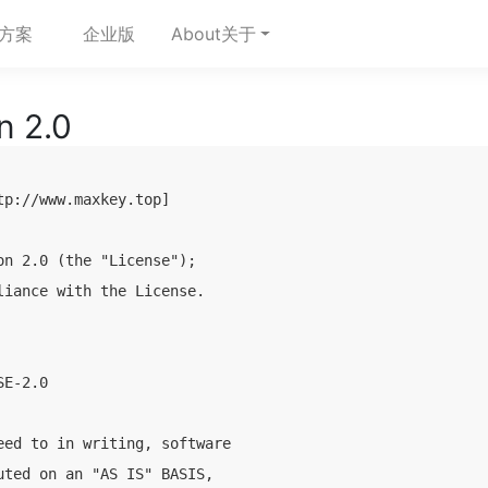
方案
企业版
About关于
n 2.0
p://www.maxkey.top]

n 2.0 (the "License");

iance with the License.

E-2.0

ed to in writing, software

ted on an "AS IS" BASIS,
